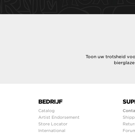
Toon uw trotsheid voor
bierglaze
BEDRIJF
SUP
Catalog
Conta
Artist Endorsement
Shipp
Store Locator
Retur
International
Foru