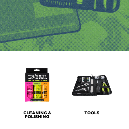
PRODUCT
LINES
CLEANING &
TOOLS
POLISHING