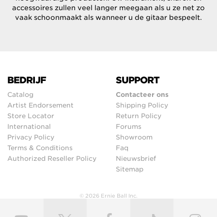
accessoires zullen veel langer meegaan als u ze net zo
vaak schoonmaakt als wanneer u de gitaar bespeelt.
BEDRIJF
SUPPORT
Catalog
Contacteer ons
Artist Endorsement
Shipping Policy
Store Locator
Return Policy
International
Forums
Privacy Policy
Showroom
Terms & Conditions
Faq
Authorized Reseller Policy
Nieuwsbrief
Sitemap
© 2026 Ernie Ball Inc.