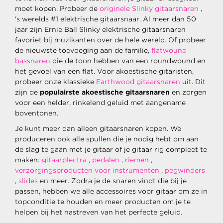
moet kopen. Probeer de
originele Slinky gitaarsnaren
,
's werelds #1 elektrische gitaarsnaar. Al meer dan 50
jaar zijn Ernie Ball Slinky elektrische gitaarsnaren
favoriet bij muzikanten over de hele wereld. Of probeer
de nieuwste toevoeging aan de familie,
flatwound
bassnaren
die de toon hebben van een roundwound en
het gevoel van een flat. Voor akoestische gitaristen,
probeer onze klassieke
Earthwood gitaarsnaren
uit. Dit
zijn de
populairste akoestische gitaarsnaren
en zorgen
voor een helder, rinkelend geluid met aangename
boventonen.
Je kunt meer dan alleen gitaarsnaren kopen. We
produceren ook alle spullen die je nodig hebt om aan
de slag te gaan met je gitaar of je gitaar rig compleet te
maken:
gitaarplectra
,
pedalen
,
riemen
,
verzorgingsproducten voor instrumenten
,
pegwinders
,
slides
en meer. Zodra je de snaren vindt die bij je
passen, hebben we alle accessoires voor gitaar om ze in
topconditie te houden en meer producten om je te
helpen bij het nastreven van het perfecte geluid.