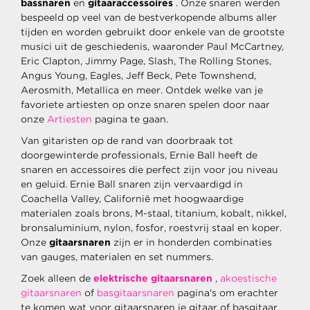
bassnaren
en
gitaaraccessoires
. Onze snaren werden
bespeeld op veel van de bestverkopende albums aller
tijden en worden gebruikt door enkele van de grootste
musici uit de geschiedenis, waaronder Paul McCartney,
Eric Clapton, Jimmy Page, Slash, The Rolling Stones,
Angus Young, Eagles, Jeff Beck, Pete Townshend,
Aerosmith, Metallica en meer. Ontdek welke van je
favoriete artiesten op onze snaren spelen door naar
onze
Artiesten
pagina te gaan.
Van gitaristen op de rand van doorbraak tot
doorgewinterde professionals, Ernie Ball heeft de
snaren en accessoires die perfect zijn voor jou niveau
en geluid. Ernie Ball snaren zijn vervaardigd in
Coachella Valley, Californië met hoogwaardige
materialen zoals brons, M-staal, titanium, kobalt, nikkel,
bronsaluminium, nylon, fosfor, roestvrij staal en koper.
Onze
gitaarsnaren
zijn er in honderden combinaties
van gauges, materialen en set nummers.
Zoek alleen de
elektrische gitaarsnaren
,
akoestische
gitaarsnaren
of
basgitaarsnaren
pagina's om erachter
te komen wat voor gitaarsnaren je gitaar of basgitaar